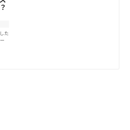
？
した
ヒー