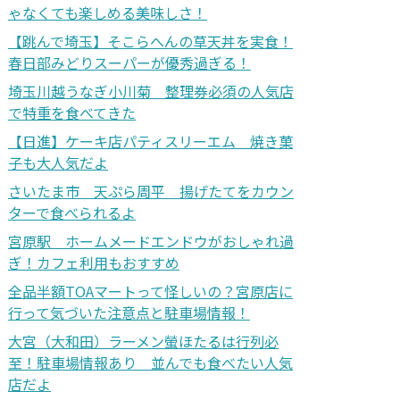
ゃなくても楽しめる美味しさ！
【跳んで埼玉】そこらへんの草天丼を実食！
春日部みどりスーパーが優秀過ぎる！
埼玉川越うなぎ小川菊 整理券必須の人気店
で特重を食べてきた
【日進】ケーキ店パティスリーエム 焼き菓
子も大人気だよ
さいたま市 天ぷら周平 揚げたてをカウン
ターで食べられるよ
宮原駅 ホームメードエンドウがおしゃれ過
ぎ！カフェ利用もおすすめ
全品半額TOAマートって怪しいの？宮原店に
行って気づいた注意点と駐車場情報！
大宮（大和田）ラーメン螢ほたるは行列必
至！駐車場情報あり 並んでも食べたい人気
店だよ