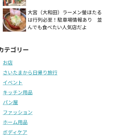
大宮（大和田）ラーメン螢ほたる
は行列必至！駐車場情報あり 並
んでも食べたい人気店だよ
カテゴリー
お店
さいたまから日帰り旅行
イベント
キッチン用品
パン屋
ファッション
ホーム用品
ボディケア