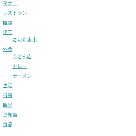
マナー
レストラン
健康
埼玉
さいたま市
外食
うどん店
カレー
ラーメン
生活
行事
観光
豆知識
食品