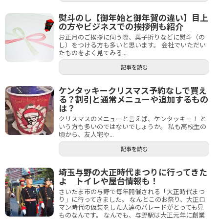
熨斗のし【御年始と御年賀の違い】目上
の方やビジネスでの挨拶例も紹介
お正月のご挨拶に伺う際、菓子折りなどに熨斗（の
し）をつける方も多いと思います。 会社でいただい
たものをよく見てみる...
記事を読む
ケンタッキークリスマス予約なしで買え
る？割引と通常メニューや追加するもの
は？
クリスマスのメニューと言えば、ケンタッキー！ と
いう方も多いのではないでしょうか。 私も高校生の
頃から、友人宅や...
記事を読む
埼玉与野の大正時代まつりに行ってきた
よ トイレや屋台情報も！
さいたま市の与野で毎年開催される「大正時代まつ
り」に行ってきました。 なんとこのお祭り、大正ロ
マン時代の仮装をした人達のパレードがとっても見
ものなんです。 なんでも、与野駅は大正元年に創業