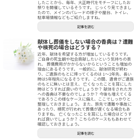
したことから、毎年、大正時代をモチーフにしたお
祭りを開催しているそうです。 じっくり見てきまし
たので、メインのパレードの様子や屋台、トイレ、
駐車場情報などもご紹介しますね。
記事を読む
献体し葬儀をしない場合の香典は？遭難
や検死の場合はどうする？
近年、献体を希望する方が増加しているそうです。
ご自身の死生観や社会貢献したいという気持ちの表
れ、 葬儀費用がかからないからということも増加の
理由にあるそうです。 一般的に、献体研究が終わ
り、ご遺族のもとに帰ってくるのは 1～2年先、長い
時は5年程先になるそうです。 この間、遺骨がご遺族
のもとに無いとは言え、 亡くなったことを耳にした
時はどうすれば良いのでしょうか？ 献体をされた方
への香典は不要なのでしょうか？ 今後も増えてくる
であろうこの様なケースに備え、ここでしっかりと
整理しておきましょう。 また、旅先で遭難や事故に
あったり、検死が行われて葬儀が遅くなる場合もあ
りますね。 亡くなったことを耳にした場合はどうす
れば良いでしょうか？ こちらのケースももあわせて
確認しておきましょう。
記事を読む