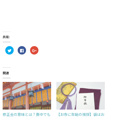
共有:
ク
F
ク
リ
a
リ
ッ
c
ッ
ク
e
ク
し
b
し
て
o
て
T
o
G
w
k
o
関連
i
で
o
t
共
g
t
有
l
e
す
e
r
る
+
で
に
で
共
は
共
有
ク
有
(
リ
(
新
ッ
新
し
ク
し
い
し
い
ウ
て
ウ
修正会の意味とは？喪中でも
【お寺に年始の挨拶】袋はお
ィ
く
ィ