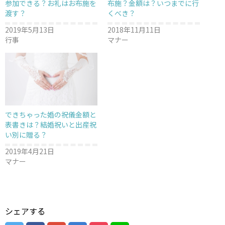
ン
だ
ン
参加できる？お礼はお布施を
布施？金額は？いつまでに行
ド
さ
ド
渡す？
くべき？
ウ
い
ウ
で
(
で
開
新
開
2019年5月13日
2018年11月11日
き
し
き
ま
い
ま
行事
マナー
す
ウ
す
)
ィ
)
ン
ド
ウ
で
開
き
ま
す
)
できちゃった婚の祝儀金額と
表書きは？結婚祝いと出産祝
い別に贈る？
2019年4月21日
マナー
シェアする