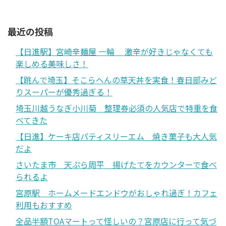
最近の投稿
【日進駅】宮崎辛麺屋 一輪 激辛が好きじゃなくても
楽しめる美味しさ！
【跳んで埼玉】そこらへんの草天丼を実食！春日部みど
りスーパーが優秀過ぎる！
埼玉川越うなぎ小川菊 整理券必須の人気店で特重を食
べてきた
【日進】ケーキ店パティスリーエム 焼き菓子も大人気
だよ
さいたま市 天ぷら周平 揚げたてをカウンターで食べ
られるよ
宮原駅 ホームメードエンドウがおしゃれ過ぎ！カフェ
利用もおすすめ
全品半額TOAマートって怪しいの？宮原店に行って気づ