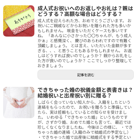
成人式お祝いへのお返しやお礼は？親は
どうする？高額な場合はどうする？
成人式を迎えられた方、おめでとうございます。 お
祝いにご親戚などからお祝いを贈られた方も多いか
もしれません。 現金をいただくケースも多いです
ね。 「あんなに小さかった〇〇ちゃんが、もう成人
かぁ」と感慨深く、 慶びのあらわれですので有難く
頂戴しましょう。 とは言え、いただいた金額が多す
ぎる、、、と思うこともあるかもしれません。 お返
しはどうすれば良いのでしょうか？ 親からお礼をし
た方が良いのでしょうか？ ここでしっかり整理して
おきましょう。
記事を読む
できちゃった婚の祝儀金額と表書きは？
結婚祝いと出産祝い別に贈る？
しばらく会っていない知人から、入籍をしたという
連絡をもらったので、 お祝いを贈ろうと準備してい
たら、実は妊娠もしているとの知らせを受けまし
た。 いわゆる「できちゃった婚」というものです
が、さずかり婚、おめでた婚とも言って、 最近では
珍しくなくなりましたね。 今後はこの様に、 ・でき
ちゃった婚の連絡（入籍のみで結婚式の予定なし）
・できちゃった婚で出産後に結婚式をする予定とい