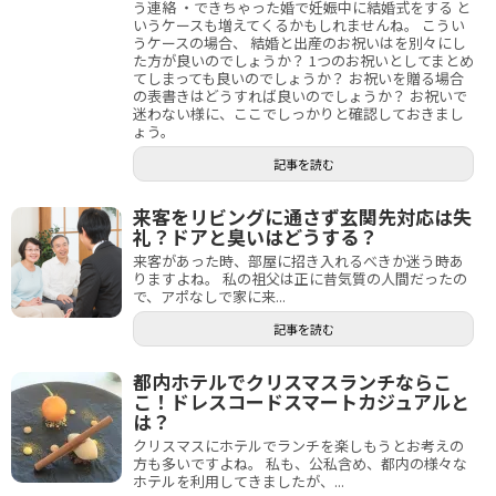
う連絡 ・できちゃった婚で妊娠中に結婚式をする と
いうケースも増えてくるかもしれませんね。 こうい
うケースの場合、 結婚と出産のお祝いはを別々にし
た方が良いのでしょうか？ 1つのお祝いとしてまとめ
てしまっても良いのでしょうか？ お祝いを贈る場合
の表書きはどうすれば良いのでしょうか？ お祝いで
迷わない様に、ここでしっかりと確認しておきまし
ょう。
記事を読む
来客をリビングに通さず玄関先対応は失
礼？ドアと臭いはどうする？
来客があった時、部屋に招き入れるべきか迷う時あ
りますよね。 私の祖父は正に昔気質の人間だったの
で、アポなしで家に来...
記事を読む
都内ホテルでクリスマスランチならこ
こ！ドレスコードスマートカジュアルと
は？
クリスマスにホテルでランチを楽しもうとお考えの
方も多いですよね。 私も、公私含め、都内の様々な
ホテルを利用してきましたが、...