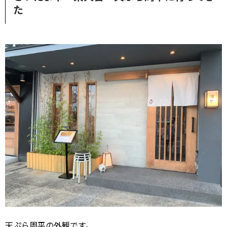
た
天ぷら周平の外観です。