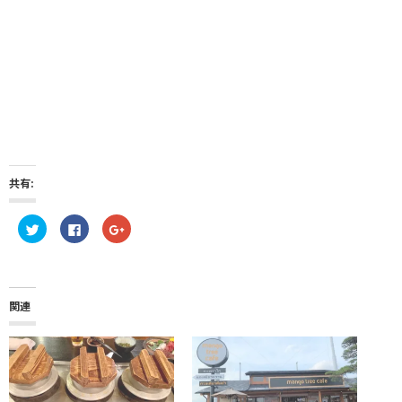
共有:
ク
F
ク
リ
a
リ
ッ
c
ッ
ク
e
ク
し
b
し
て
o
て
T
o
G
w
k
o
関連
i
で
o
t
共
g
t
有
l
e
す
e
r
る
+
で
に
で
共
は
共
有
ク
有
(
リ
(