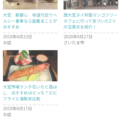
新
ッ
新
し
ク
し
い
し
い
ウ
て
ウ
大宮 新都心 参道付近でヘ
西大宮タイ料理マンゴツリー
ィ
く
ィ
ン
だ
ン
ルシー食事なら釜飯まことが
カフェに行って気づいた2つ
ド
さ
ド
おすすめ
の注意点を紹介！
ウ
い
ウ
で
(
で
開
新
開
2019年6月22日
2020年9月17日
き
し
き
ま
い
ま
お店
さいたま市
す
ウ
す
)
ィ
)
ン
ド
ウ
で
開
き
ま
す
)
大宮市場ランチ花いちと高は
し おすすめはどっち？エビ
フライと海鮮丼比較
2019年6月17日
お店