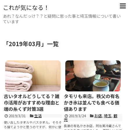
これが気になる！
あれ？なんだっけ？？と疑問に思った事と埼玉情報について書い
ています
「
2019年03月
」
一覧
古いタオルどうしてる？雑
タモリも来店。秩父の有名
巾活用がおすすめな理由と
かき氷は並んでも食べる価
端の糸くず対策3選
値あります
2019/3/31
生活
2019/3/24
お店
,
埼玉
,
観
光
使い古したタオルやバスタオル。 そろそ
長瀞の有名かき氷店、阿左美冷蔵さんで
ろ捨てようかと思うのですが、何かに使