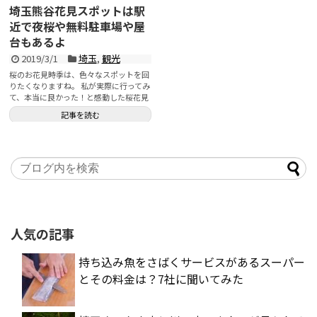
埼玉熊谷花見スポットは駅
近で夜桜や無料駐車場や屋
台もあるよ
2019/3/1
埼玉
,
観光
桜のお花見時季は、色々なスポットを回
りたくなりますね。 私が実際に行ってみ
て、本当に良かった！と感動した桜花見
スポットをいくつかご紹介していきたい
記事を読む
と思います。 まずは、埼玉県の北部の
「熊谷の桜堤」です。 駅から徒歩ですぐ
近くなので、電車で行きたい方にも大丈
夫！ もちろん、車で行きたい方でも、無
料駐車場もあるので交通手段に悩む心配
も無しです！ これはデートにも困らない
ですね＾＾ お花見スポットの参考にし
ていただけたら幸いです。 ここで掲載し
ている写真は2018年3月28日のもので
す。
人気の記事
持ち込み魚をさばくサービスがあるスーパー
とその料金は？7社に聞いてみた