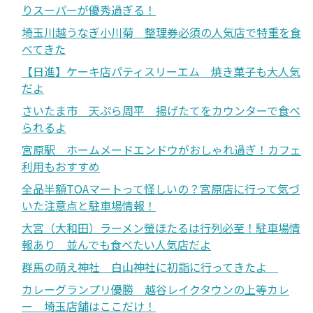
りスーパーが優秀過ぎる！
埼玉川越うなぎ小川菊 整理券必須の人気店で特重を食
べてきた
【日進】ケーキ店パティスリーエム 焼き菓子も大人気
だよ
さいたま市 天ぷら周平 揚げたてをカウンターで食べ
られるよ
宮原駅 ホームメードエンドウがおしゃれ過ぎ！カフェ
利用もおすすめ
全品半額TOAマートって怪しいの？宮原店に行って気づ
いた注意点と駐車場情報！
大宮（大和田）ラーメン螢ほたるは行列必至！駐車場情
報あり 並んでも食べたい人気店だよ
群馬の萌え神社 白山神社に初詣に行ってきたよ
カレーグランプリ優勝 越谷レイクタウンの上等カレ
ー 埼玉店舗はここだけ！