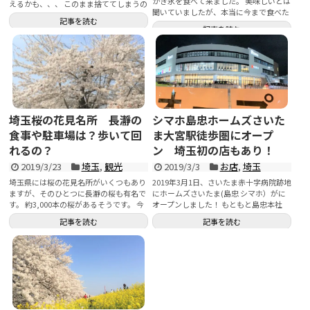
かき氷を食べて来ました。 美味しいとは
えるかも、、、 このまま捨ててしまうの
聞いていましたが、本当に今まで食べた
はなんかもったいないなぁ、、、という
記事を読む
かき氷の中で一番美味しい！！ 氷が口の
気がします。 使い道がないかと調べてみ
記事を読む
中でふわっと溶けてしまうんです。 お客
たら雑巾にするといいと聞き、いらない
さんも老若男女で、リピーターの方も多
タオルで大量の雑巾を作ってみました。
かったです。 大人気店で行列覚悟なの
すると想像以上に使い道があって非常に
で、持って行った方が良いものなどもご
便利で大正解でした。 そこで今回の記事
案内しますね。
では、以下の内容をご紹介していきたい
と思います。 ・古いタオルは雑巾にする
のがおすすめな理由 ・どんな大きさにカ
ットすれば使い勝手が良いのか ・カット
埼玉桜の花見名所 長瀞の
シマホ島忠ホームズさいた
した端の糸くずで部屋を汚さない方法3
食事や駐車場は？歩いて回
ま大宮駅徒歩圏にオープ
つ タオルの活用方法に悩んでいる方の参
考にしてもらえれば嬉しいです。
れるの？
ン 埼玉初の店もあり！
2019/3/23
埼玉
,
観光
2019/3/3
お店
,
埼玉
埼玉県には桜の花見名所がいくつもあり
2019年3月1日、さいたま赤十字病院跡地
ますが、そのひとつに長瀞の桜も有名で
にホームズさいたま(島忠 シマホ）がに
す。 約3,000本の桜があるそうです。 今
オープンしました！ もともと島忠本社
回はその長瀞の桜の花見スポット2つ
は、さいたま市にあり、本社ごとこの場
記事を読む
記事を読む
と、おすすめの食事場所をご紹介しま
所に移転するという噂がありましたが、
す。 車で行かれる方も、電車で行かれる
本社は移動してきてはいない様です。 か
方でも回れるコースです。 気になる駐車
なり広い敷地なので、どんなお店になる
場事情についてもご紹介しますね。 今回
かかなり楽しみにしていました。 早速行
の写真は2018年4月4日のものです。 参
ってきた感想をご紹介します。
考にしていただければ幸いです。