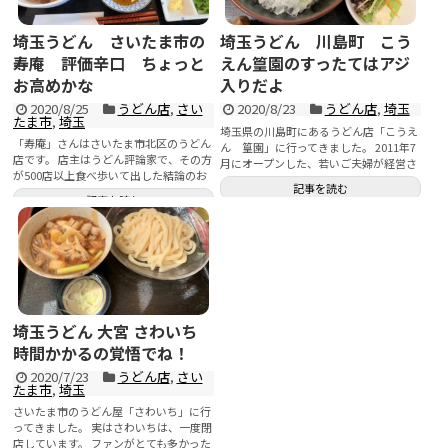
埼玉うどん さいたま市の
埼玉うどん 川島町 こう
寿庵 評価辛口 ちょっと
えん篁園のすったてはアジ
お高めかな
入りだよ
2020/8/25
うどん店
,
さい
2020/8/23
うどん店
,
埼玉
たま市
,
埼玉
埼玉県の川島町にあるうどん店「こうえ
「寿庵」さんはさいたま市北区のうどん
ん 篁園」に行ってきました。 2011年7
店です。 店主はうどん評論家で、その方
月にオープンした、若いご夫婦が経営さ
が500店以上食べ歩いて出した結論のお
れているお店...
記事を読む
店というこ...
記事を読む
埼玉うどん 大宮 さわいち
時間かかるの覚悟でね！
2020/7/23
うどん店
,
さい
たま市
,
埼玉
さいたま市のうどん屋「さわいち」に行
ってきました。 実はさわいちは、一度閉
店しています。 ファンがとても多かった