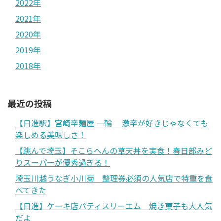
2022年
2021年
2020年
2019年
2018年
最近の投稿
【日進駅】宮崎辛麺屋 一輪 激辛が好きじゃなくても
楽しめる美味しさ！
【跳んで埼玉】そこらへんの草天丼を実食！春日部みど
りスーパーが優秀過ぎる！
埼玉川越うなぎ小川菊 整理券必須の人気店で特重を食
べてきた
【日進】ケーキ店パティスリーエム 焼き菓子も大人気
だよ