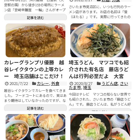
宮駅の隣）から徒歩1分の場所にラーメ
さいたま市見沼区に、いつも行列のラー
ン店「宮崎辛麺屋 一輪」さんがオープ
メン店があります。 お店の名前は「螢
ンしま...
（ほたる）」です。 実際に行ってきたの
記事を読む
で感想などをご...
記事を読む
カレーグランプリ優勝 越
埼玉うどん マツコでも紹
谷レイクタウンの上等カレ
介された有名店 藤店うど
ー 埼玉店舗はここだけ！
んは行列必至だよ 大宮
2021/7/22
カレー
,
外食
2020/8/27
うどん店
,
さい
たま市
,
埼玉
越谷レイクタウンでカレーを食べてきま
今回はテレビ マツコの知らない世界で
した。 フードコートにあるので、実はあ
も紹介された、さいたま市の「藤店うど
まり期待はしていなかったのですが、な
ん」です。 藤店うどんは、私がうどん好
んと！カレー好き...
記事を読む
きになったき...
記事を読む