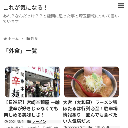
これが気になる！
あれ？なんだっけ？？と疑問に思った事と埼玉情報について書い
ています
ホーム
外食
「
外食
」
一覧
【日進駅】宮崎辛麺屋 一輪
大宮（大和田）ラーメン螢
激辛が好きじゃなくても
ほたるは行列必至！駐車場
楽しめる美味しさ！
情報あり 並んでも食べた
い人気店だよ
2024/8/6
ラーメン
2022/3/17
お店
,
外食
2024年8月1日、JR川越線 日進駅（大