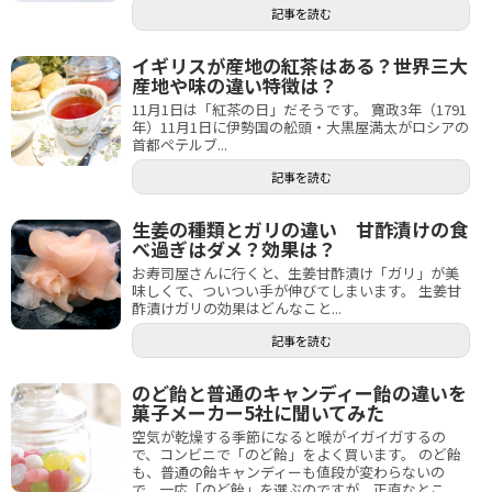
記事を読む
イギリスが産地の紅茶はある？世界三大
産地や味の違い特徴は？
11月1日は「紅茶の日」だそうです。 寛政3年（1791
年）11月1日に伊勢国の舩頭・大黒屋満太がロシアの
首都ペテルブ...
記事を読む
生姜の種類とガリの違い 甘酢漬けの食
べ過ぎはダメ？効果は？
お寿司屋さんに行くと、生姜甘酢漬け「ガリ」が美
味しくて、ついつい手が伸びてしまいます。 生姜甘
酢漬けガリの効果はどんなこと...
記事を読む
のど飴と普通のキャンディー飴の違いを
菓子メーカー5社に聞いてみた
空気が乾燥する季節になると喉がイガイガするの
で、コンビニで「のど飴」をよく買います。 のど飴
も、普通の飴キャンディーも値段が変わらないの
で、一応「のど飴」を選ぶのですが、正直なとこ