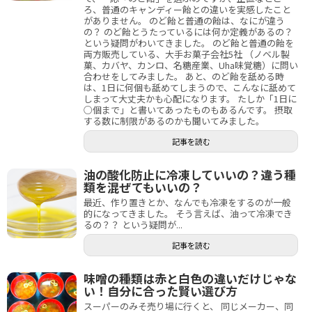
ろ、普通のキャンディー飴との違いを実感したこと
がありません。 のど飴と普通の飴は、なにが違う
の？ のど飴とうたっているには何か定義があるの？
という疑問がわいてきました。 のど飴と普通の飴を
両方販売している、大手お菓子会社5社 （ノベル製
菓、カバヤ、カンロ、名糖産業、Uha味覚糖）に問い
合わせをしてみました。 あと、のど飴を舐める時
は、1日に何個も舐めてしまうので、こんなに舐めて
しまって大丈夫かも心配になります。 たしか「1日に
○個まで」と書いてあったものもあるんです。 摂取
する数に制限があるのかも聞いてみました。
記事を読む
油の酸化防止に冷凍していいの？違う種
類を混ぜてもいいの？
最近、作り置きとか、なんでも冷凍をするのが一般
的になってきました。 そう言えば、油って冷凍でき
るの？？ という疑問が...
記事を読む
味噌の種類は赤と白色の違いだけじゃな
い！自分に合った賢い選び方
スーパーのみそ売り場に行くと、 同じメーカー、同