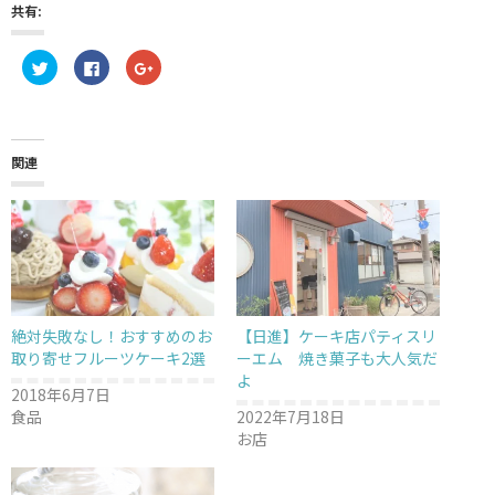
共有:
ク
F
ク
リ
a
リ
ッ
c
ッ
ク
e
ク
し
b
し
て
o
て
T
o
G
w
k
o
関連
i
で
o
t
共
g
t
有
l
e
す
e
r
る
+
で
に
で
共
は
共
有
ク
有
(
リ
(
新
ッ
新
し
ク
し
い
し
い
ウ
て
ウ
絶対失敗なし！おすすめのお
【日進】ケーキ店パティスリ
ィ
く
ィ
ン
だ
ン
取り寄せフルーツケーキ2選
ーエム 焼き菓子も大人気だ
ド
さ
ド
よ
ウ
い
ウ
2018年6月7日
で
(
で
開
新
開
食品
2022年7月18日
き
し
き
ま
い
ま
お店
す
ウ
す
)
ィ
)
ン
ド