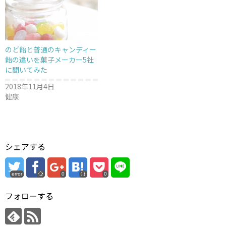
ウ
で
開
き
ま
す
)
のど飴と普通のキャンディー
飴の違いを菓子メーカー5社
に聞いてみた
2018年11月4日
健康
シェアする
error
0
0
フォローする