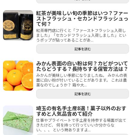
紅茶が美味しい旬の季節はいつ？ファー
ストフラッシュ・セカンドフラッシュっ
て何？
紅茶専門店に行くと「ファーストフラッシュ入荷し
ました」「セカンドフラッシュ入荷しました」とい
うポップが貼ってあることがあ...
記事を読む
みかん表面の白い粉は何？カビがついて
たらどうする？長持ちする保管方法は？
みかんが美味しい季節になりましたね。 みかんの表
面に白い粉が付いていることがあります。 これは農
薬なのでしょうか？ 箱や大...
記事を読む
埼玉の有名手土産8選！菓子以外のおす
すめと人気品含めて紹介
仕事やプライベートで手土産を持参する場面が出て
きたけど、 何を持って行っていいか分からな
い、、、 という時ありますよ...