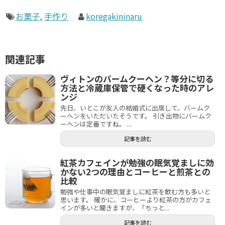
お菓子
,
手作り
koregakininaru
関連記事
ヴィトンのバームクーヘン？等分に切る
方法と冷蔵庫保管で硬くなった時のアレ
ンジ
先日、いとこが友人の結婚式に出席して、バームク
ーヘンをいただいたそうです。 引き出物にバームク
ーヘンは定番ですね。 ...
記事を読む
紅茶カフェインが勉強の眠気覚ましに効
かない2つの理由とコーヒーと煎茶との
比較
勉強や仕事中の眠気覚ましに紅茶を飲む方も多いと
思います。 確かに、コーヒーより紅茶の方がカフェ
インが多いと聞きますが、「ちっと...
記事を読む